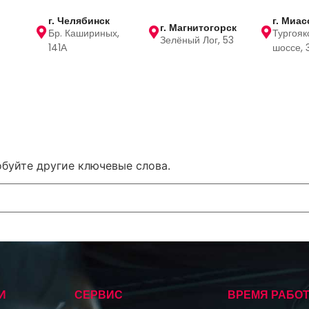
г. Челябинск
г. Миас
г. Магнитогорск
Бр. Кашириных,
Тургояк
Зелёный Лог, 53
141А
шоссе, 
обуйте другие ключевые слова.
И
СЕРВИС
ВРЕМЯ РАБО