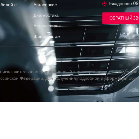
Ежедневно 09
билей с
Автосервис
Диагностика
ОБРАТНЫЙ З
Автоэлектрик
Шиномонтаж
т исключительно информационный характер и ни при каких условия
оссийской Федерации. Для получения подробной информации обращ