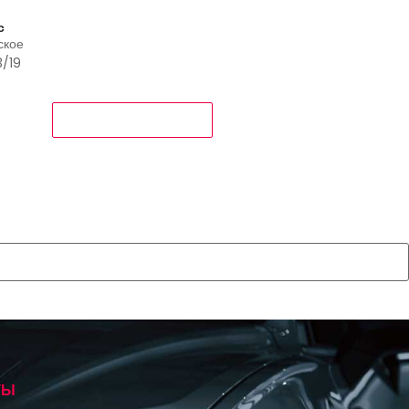
с
ское
3/19
ОБРАТНЫЙ ЗВОНОК
ТЫ