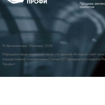
Продажа автомо
пробегом
© Автокомплекс «Регинас», 2025
Обращаем ваше внимание на то, что данный Интернет-сайт носи
определяемой положениями Статьи 437 Гражданского кодекса Р
Профи»!