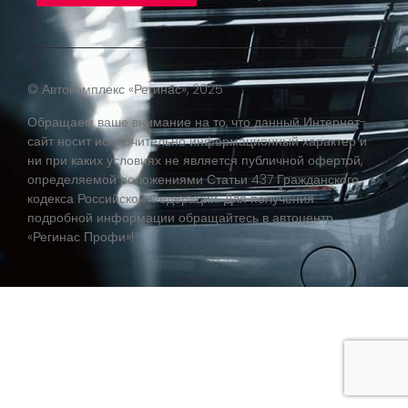
© Автокомплекс «Регинас», 2025
Обращаем ваше внимание на то, что данный Интернет-
сайт носит исключительно информационный характер и
ни при каких условиях не является публичной офертой,
определяемой положениями Статьи 437 Гражданского
кодекса Российской Федерации. Для получения
подробной информации обращайтесь в автоцентр
«Регинас Профи»!